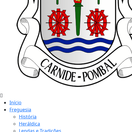
Início
Freguesia
História
Heráldica
Lendas e Tradições