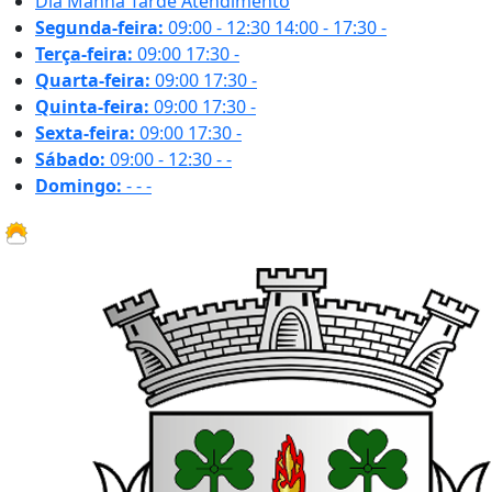
Dia
Manhã
Tarde
Atendimento
Segunda-feira:
09:00 - 12:30
14:00 - 17:30
-
Terça-feira:
09:00
17:30
-
Quarta-feira:
09:00
17:30
-
Quinta-feira:
09:00
17:30
-
Sexta-feira:
09:00
17:30
-
Sábado:
09:00 - 12:30
-
-
Domingo:
-
-
-
27.1 ºC