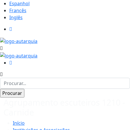
Espanhol
Francês
Inglês
Agrupamento escuteiros 1210 -
Carnide
Início
Instituições e Associações