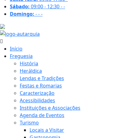
Sábado:
09:00 - 12:30
-
-
Domingo:
-
-
-
20.4 ºC
Início
Freguesia
História
Heráldica
Lendas e Tradições
Festas e Romarias
Caracterização
Acessibilidades
Instituições e Associações
Agenda de Eventos
Turismo
Locais a Visitar
Gastronomia