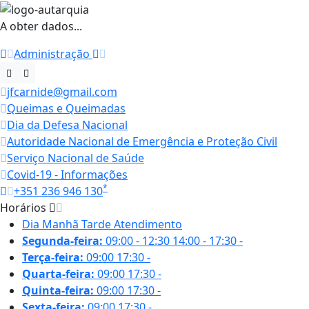
A obter dados...
Administração
jfcarnide@gmail.com
Queimas e Queimadas
Dia da Defesa Nacional
Autoridade Nacional de Emergência e Proteção Civil
Serviço Nacional de Saúde
Covid-19 - Informações
*
+351 236 946 130
Horários
Dia
Manhã
Tarde
Atendimento
Segunda-feira:
09:00 - 12:30
14:00 - 17:30
-
Terça-feira:
09:00
17:30
-
Quarta-feira:
09:00
17:30
-
Quinta-feira:
09:00
17:30
-
Sexta-feira:
09:00
17:30
-