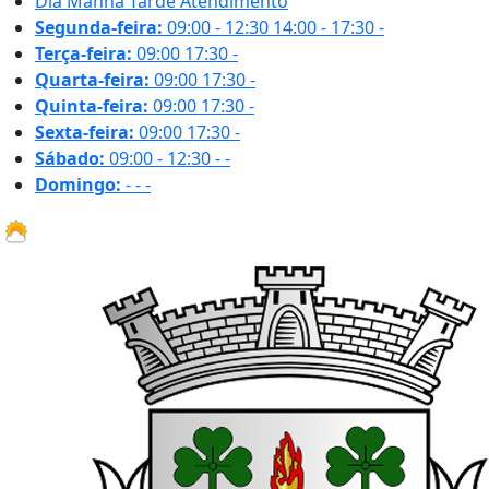
Dia
Manhã
Tarde
Atendimento
Segunda-feira:
09:00 - 12:30
14:00 - 17:30
-
Terça-feira:
09:00
17:30
-
Quarta-feira:
09:00
17:30
-
Quinta-feira:
09:00
17:30
-
Sexta-feira:
09:00
17:30
-
Sábado:
09:00 - 12:30
-
-
Domingo:
-
-
-
14.3 ºC