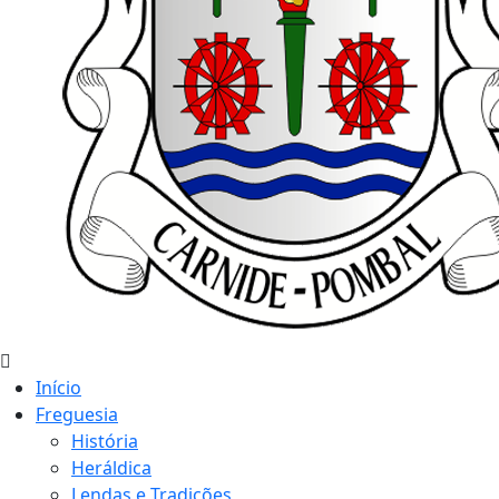
Início
Freguesia
História
Heráldica
Lendas e Tradições