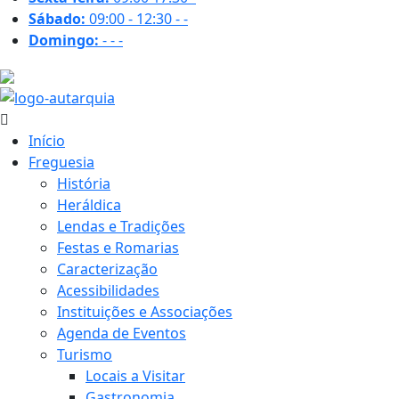
Sábado:
09:00 - 12:30
-
-
Domingo:
-
-
-
16.7 ºC
Início
Freguesia
História
Heráldica
Lendas e Tradições
Festas e Romarias
Caracterização
Acessibilidades
Instituições e Associações
Agenda de Eventos
Turismo
Locais a Visitar
Gastronomia