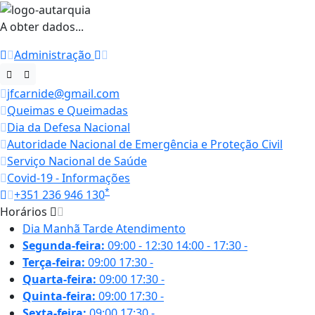
A obter dados...
Administração
jfcarnide@gmail.com
Queimas e Queimadas
Dia da Defesa Nacional
Autoridade Nacional de Emergência e Proteção Civil
Serviço Nacional de Saúde
Covid-19 - Informações
*
+351 236 946 130
Horários
Dia
Manhã
Tarde
Atendimento
Segunda-feira:
09:00 - 12:30
14:00 - 17:30
-
Terça-feira:
09:00
17:30
-
Quarta-feira:
09:00
17:30
-
Quinta-feira:
09:00
17:30
-
Sexta-feira:
09:00
17:30
-