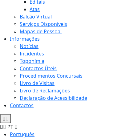
Editais
Atas
Balcão Virtual
Serviços Disponíveis
Mapas de Pessoal
Informações
Notícias
Incidentes
Toponímia
Contactos Úteis
Procedimentos Concursais
Livro de Visitas
Livro de Reclamações
Declaração de Acessibilidade
Contactos
PT
Português