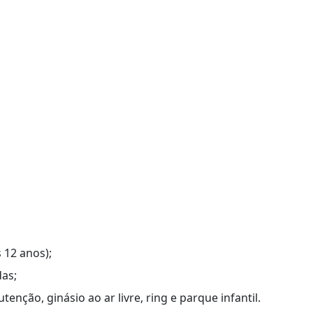
;
 12 anos);
das;
enção, ginásio ao ar livre, ring e parque infantil.