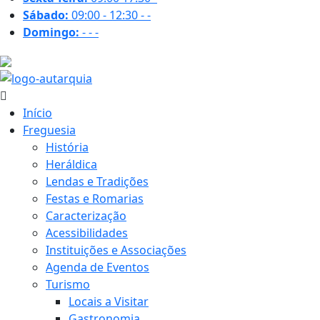
Sábado:
09:00 - 12:30
-
-
Domingo:
-
-
-
16.2 ºC
Início
Freguesia
História
Heráldica
Lendas e Tradições
Festas e Romarias
Caracterização
Acessibilidades
Instituições e Associações
Agenda de Eventos
Turismo
Locais a Visitar
Gastronomia