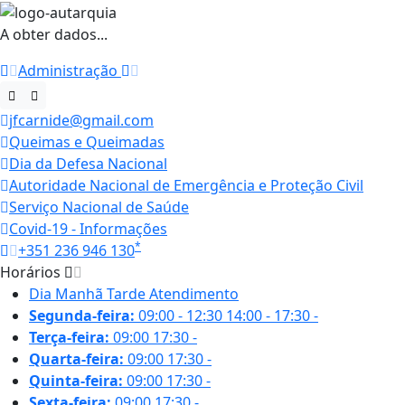
A obter dados...
Administração
jfcarnide@gmail.com
Queimas e Queimadas
Dia da Defesa Nacional
Autoridade Nacional de Emergência e Proteção Civil
Serviço Nacional de Saúde
Covid-19 - Informações
*
+351 236 946 130
Horários
Dia
Manhã
Tarde
Atendimento
Segunda-feira:
09:00 - 12:30
14:00 - 17:30
-
Terça-feira:
09:00
17:30
-
Quarta-feira:
09:00
17:30
-
Quinta-feira:
09:00
17:30
-
Sexta-feira:
09:00
17:30
-