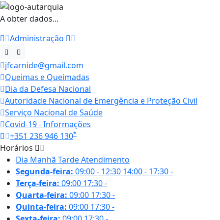
A obter dados...
Administração
jfcarnide@gmail.com
Queimas e Queimadas
Dia da Defesa Nacional
Autoridade Nacional de Emergência e Proteção Civil
Serviço Nacional de Saúde
Covid-19 - Informações
*
+351 236 946 130
Horários
Dia
Manhã
Tarde
Atendimento
Segunda-feira:
09:00 - 12:30
14:00 - 17:30
-
Terça-feira:
09:00
17:30
-
Quarta-feira:
09:00
17:30
-
Quinta-feira:
09:00
17:30
-
Sexta-feira:
09:00
17:30
-