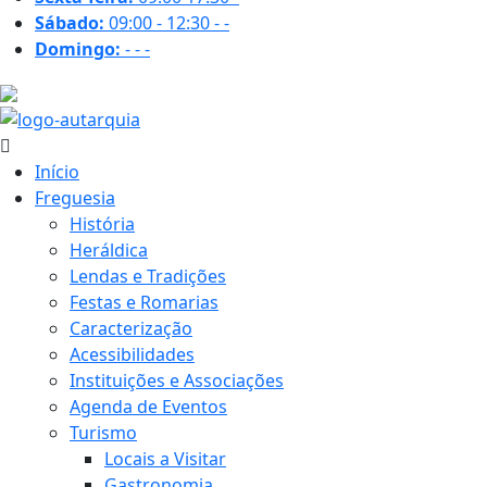
Sábado:
09:00 - 12:30
-
-
Domingo:
-
-
-
26.7 ºC
Início
Freguesia
História
Heráldica
Lendas e Tradições
Festas e Romarias
Caracterização
Acessibilidades
Instituições e Associações
Agenda de Eventos
Turismo
Locais a Visitar
Gastronomia