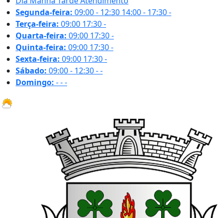
Dia
Manhã
Tarde
Atendimento
Segunda-feira:
09:00 - 12:30
14:00 - 17:30
-
Terça-feira:
09:00
17:30
-
Quarta-feira:
09:00
17:30
-
Quinta-feira:
09:00
17:30
-
Sexta-feira:
09:00
17:30
-
Sábado:
09:00 - 12:30
-
-
Domingo:
-
-
-
27.1 ºC