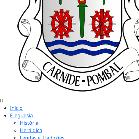
Início
Freguesia
História
Heráldica
Lendas e Tradições