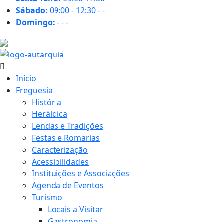
Sábado:
09:00 - 12:30
-
-
Domingo:
-
-
-
20.4 ºC
Início
Freguesia
História
Heráldica
Lendas e Tradições
Festas e Romarias
Caracterização
Acessibilidades
Instituições e Associações
Agenda de Eventos
Turismo
Locais a Visitar
Gastronomia