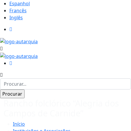
Espanhol
Francês
Inglês
Rancho folclórico “Alegria dos
Campos de Carnide”
Início
Instituições e Associações