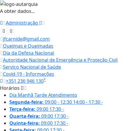
A obter dados...
Administração
jfcarnide@gmail.com
Queimas e Queimadas
Dia da Defesa Nacional
Autoridade Nacional de Emergência e Proteção Civil
Serviço Nacional de Saúde
Covid-19 - Informações
*
+351 236 946 130
Horários
Dia
Manhã
Tarde
Atendimento
Segunda-feira:
09:00 - 12:30
14:00 - 17:30
-
Terça-feira:
09:00
17:30
-
Quarta-feira:
09:00
17:30
-
Quinta-feira:
09:00
17:30
-
Sexta-feira:
09:00
17:30
-