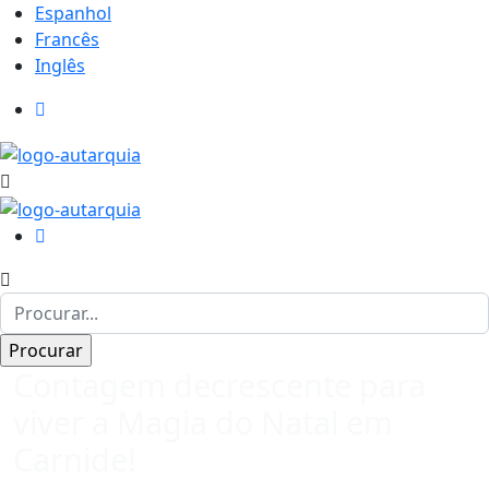
Espanhol
Francês
Inglês
Contagem decrescente para
viver a Magia do Natal em
Carnide!