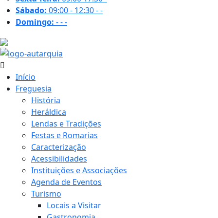
Sábado:
09:00 - 12:30
-
-
Domingo:
-
-
-
27.1 ºC
Início
Freguesia
História
Heráldica
Lendas e Tradições
Festas e Romarias
Caracterização
Acessibilidades
Instituições e Associações
Agenda de Eventos
Turismo
Locais a Visitar
Gastronomia