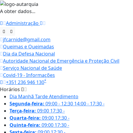
A obter dados...
Administração
jfcarnide@gmail.com
Queimas e Queimadas
Dia da Defesa Nacional
Autoridade Nacional de Emergência e Proteção Civil
Serviço Nacional de Saúde
Covid-19 - Informações
*
+351 236 946 130
Horários
Dia
Manhã
Tarde
Atendimento
Segunda-feira:
09:00 - 12:30
14:00 - 17:30
-
Terça-feira:
09:00
17:30
-
Quarta-feira:
09:00
17:30
-
Quinta-feira:
09:00
17:30
-
Sexta-feira:
09:00
17:30
-