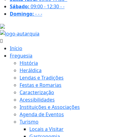
Sábado:
09:00 - 12:30
-
-
Domingo:
-
-
-
27.1 ºC
Início
Freguesia
História
Heráldica
Lendas e Tradições
Festas e Romarias
Caracterização
Acessibilidades
Instituições e Associações
Agenda de Eventos
Turismo
Locais a Visitar
Gastronomia