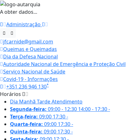
A obter dados...
Administração
jfcarnide@gmail.com
Queimas e Queimadas
Dia da Defesa Nacional
Autoridade Nacional de Emergência e Proteção Civil
Serviço Nacional de Saúde
Covid-19 - Informações
*
+351 236 946 130
Horários
Dia
Manhã
Tarde
Atendimento
Segunda-feira:
09:00 - 12:30
14:00 - 17:30
-
Terça-feira:
09:00
17:30
-
Quarta-feira:
09:00
17:30
-
Quinta-feira:
09:00
17:30
-
Sexta-feira:
09:00
17:30
-