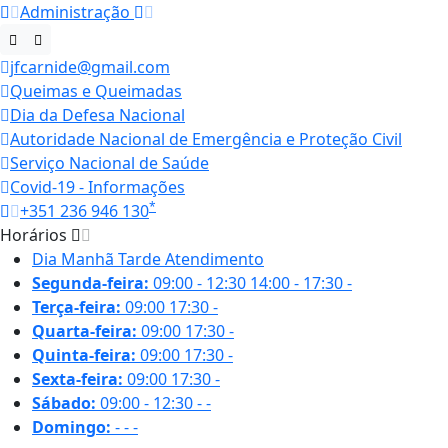
Administração
jfcarnide@gmail.com
Queimas e Queimadas
Dia da Defesa Nacional
Autoridade Nacional de Emergência e Proteção Civil
Serviço Nacional de Saúde
Covid-19 - Informações
*
+351 236 946 130
Horários
Dia
Manhã
Tarde
Atendimento
Segunda-feira:
09:00 - 12:30
14:00 - 17:30
-
Terça-feira:
09:00
17:30
-
Quarta-feira:
09:00
17:30
-
Quinta-feira:
09:00
17:30
-
Sexta-feira:
09:00
17:30
-
Sábado:
09:00 - 12:30
-
-
Domingo:
-
-
-