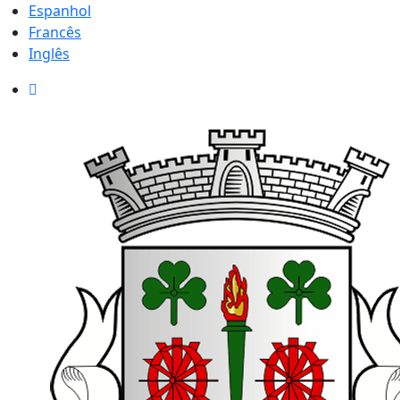
Espanhol
Francês
Inglês